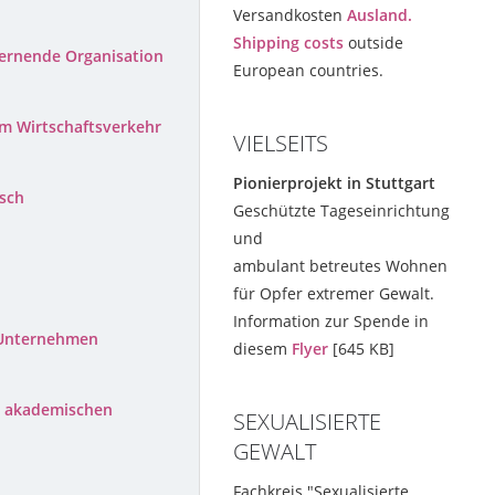
Versandkosten
Ausland.
Shipping costs
outside
lernende Organisation
European countries.
im Wirtschaftsverkehr
VIELSEITS
Pionierprojekt in Stuttgart
nsch
Geschützte Tageseinrichtung
und
ambulant betreutes Wohnen
für Opfer extremer Gewalt.
Information zur Spende in
 Unternehmen
diesem
Flyer
[645 KB]
n akademischen
SEXUALISIERTE
GEWALT
Fachkreis "Sexualisierte