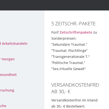
5 ZEITSCHR.-PAKETE
Fünf
Zeitschriftenpakete
zu
Sonderpreisen:
d Arbeitshandeln
“Sekundäre Traumat.”
“Traumat. Flüchtlinge”
“Transgenerationale T."
ür morgen
“Politische Traumat.”
"Sex./rituelle Gewalt"
esundheit
VERSANDKOSTENFREI
pruchung
AB 30,- €
Versandkostenfrei im Inland
nche
ab 30,- € Bestellwert.