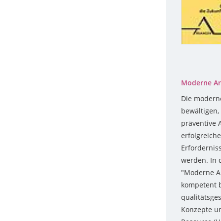
Moderne Arb
Die modern
bewältigen, 
präventive 
erfolgreich
Erfordernis
werden. In 
"Moderne Ar
kompetent b
qualitätsg
Konzepte u