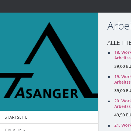
Arbei
ALLE TIT
18. Wor
Arbeitss
39,00 E
19. Wor
Arbeitss
39,00 E
20. Wor
Arbeitss
49,50 E
STARTSEITE
21. Wor
ÜBER UNS