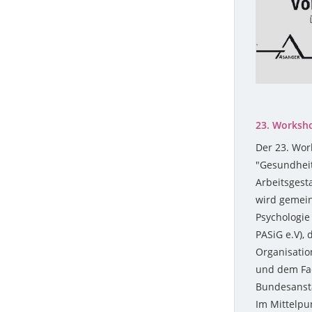
2013
2006
2012
2005
2011
2004
2010
2003
23. Worksho
Der 23. Wor
2009
"Gesundheits
Arbeitsgest
2008
wird gemei
2007
Psychologie
PASiG e.V),
2006
Organisatio
und dem Fac
2005
Bundesansta
Im Mittelpu
2004