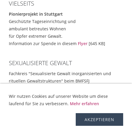
VIELSEITS
Pionierprojekt in Stuttgart
Geschützte Tageseinrichtung und
ambulant betreutes Wohnen
für Opfer extremer Gewalt.
Information zur Spende in diesem
Flyer
[645 KB]
SEXUALISIERTE GEWALT
Fachkreis "Sexualisierte Gewalt inorganisierten und
rituellen Gewaltstrukturen" beim BMFSFJ
Empfehlungen und Strategien
[354 KB]
Wir nutzen Cookies auf unserer Website um diese
laufend für Sie zu verbessern.
Mehr erfahren
KONTAKT
HILFE
IMPRESSUM
AGB
WIDERRUFSRECHT
OS-PLATTFORM
VERSAND
DISCLAIMER
AKZEPTIEREN
DATENSCHUTZERKLÄRUNG