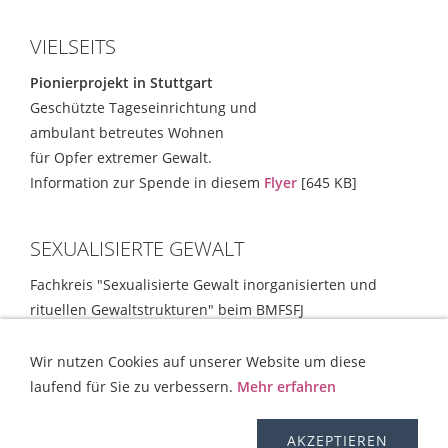
VIELSEITS
Pionierprojekt in Stuttgart
Geschützte Tageseinrichtung und
ambulant betreutes Wohnen
für Opfer extremer Gewalt.
Information zur Spende in diesem
Flyer
[645 KB]
SEXUALISIERTE GEWALT
Fachkreis "Sexualisierte Gewalt inorganisierten und
rituellen Gewaltstrukturen" beim BMFSFJ
Empfehlungen und Strategien
[354 KB]
Wir nutzen Cookies auf unserer Website um diese
laufend für Sie zu verbessern.
Mehr erfahren
KONTAKT
HILFE
IMPRESSUM
AGB
WIDERRUFSRECHT
OS-PLATTFORM
VERSAND
DISCLAIMER
AKZEPTIEREN