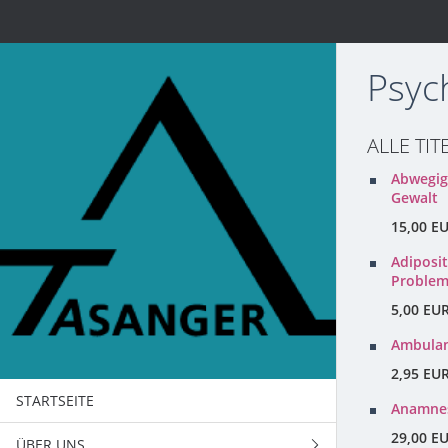
Psyc
ALLE TIT
Abwegig-
Gewalt
15,00 E
Adiposit
Proble
5,00 EU
Ambulan
2,95 EU
STARTSEITE
Anamnes
29,00 E
ÜBER UNS