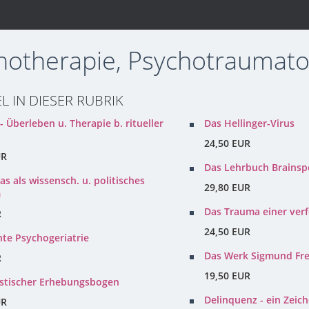
hotherapie, Psychotraumato
EL IN DIESER RUBRIK
 Überleben u. Therapie b. ritueller
Das Hellinger-Virus
24,50 EUR
UR
Das Lehrbuch Brainsp
as als wissensch. u. politisches
29,80 EUR
m
Das Trauma einer ver
R
24,50 EUR
te Psychogeriatrie
Das Werk Sigmund Fr
R
19,50 EUR
tischer Erhebungsbogen
Delinquenz - ein Zeic
UR