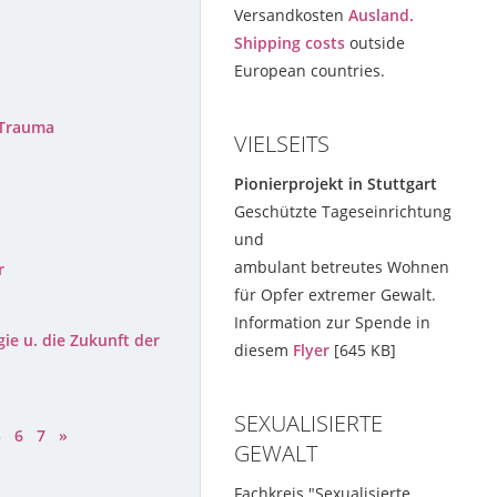
Versandkosten
Ausland.
Shipping costs
outside
European countries.
 Trauma
VIELSEITS
Pionierprojekt in Stuttgart
Geschützte Tageseinrichtung
und
ambulant betreutes Wohnen
r
für Opfer extremer Gewalt.
Information zur Spende in
ie u. die Zukunft der
diesem
Flyer
[645 KB]
SEXUALISIERTE
5
6
7
»
GEWALT
Fachkreis "Sexualisierte