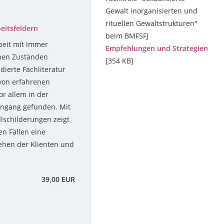
Gewalt inorganisierten und
rituellen Gewaltstrukturen"
beitsfeldern
beim BMFSFJ
beit mit immer
Empfehlungen und Strategien
hen Zuständen
[354 KB]
dierte Fachliteratur
s von erfahrenen
r allem in der
ingang gefunden. Mit
llschilderungen zeigt
len Fällen eine
ehen der Klienten und
39,00 EUR