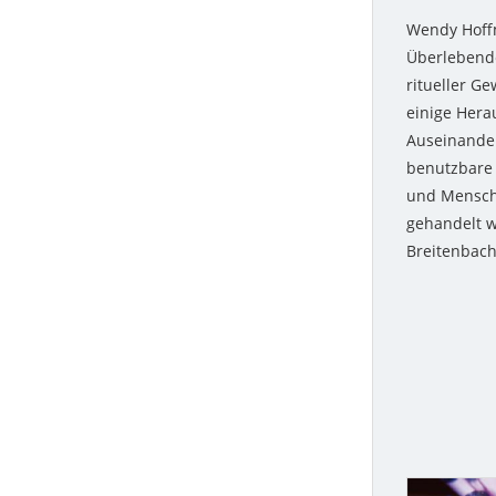
Wendy Hoffm
Überlebende
ritueller Ge
einige Hera
Auseinander
benutzbare
und Menschl
gehandelt w
Breitenbach