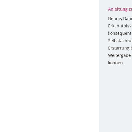
Anleitung 
2013
2006
Dennis Dann
Erkenntniss
2012
2005
konsequente
2011
2004
Selbstachtu
Erstarrung 
2010
2003
Weitergabe
können.
2009
2008
2007
2006
2005
2004