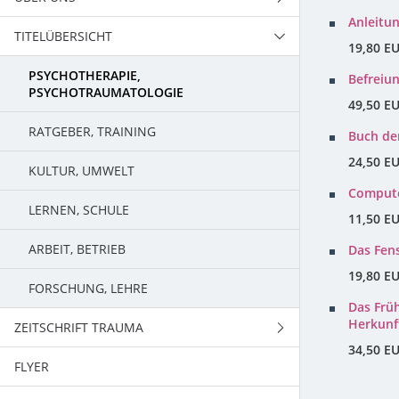
Anleitu
TITELÜBERSICHT
TEAM
19,80 E
PSYCHOTHERAPIE,
Befreiun
PSYCHOTRAUMATOLOGIE
49,50 E
RATGEBER, TRAINING
Buch de
24,50 E
KULTUR, UMWELT
Compute
LERNEN, SCHULE
11,50 E
ARBEIT, BETRIEB
Das Fens
19,80 E
FORSCHUNG, LEHRE
Das Frü
Herkunf
ZEITSCHRIFT TRAUMA
34,50 E
FLYER
PROGRAMM