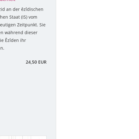
id an der êzîdischen
en Staat (IS) vom
utigen Zeitpunkt. Sie
ben während dieser
ie Êzîden ihr
n.
24,50 EUR