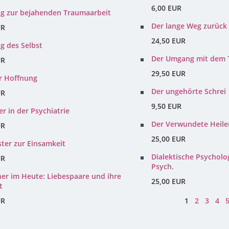
6,00 EUR
ng zur bejahenden Traumaarbeit
Der lange Weg zurück
UR
24,50 EUR
g des Selbst
Der Umgang mit dem
UR
29,50 EUR
r Hoffnung
Der ungehörte Schrei
UR
9,50 EUR
r in der Psychiatrie
Der Verwundete Heile
UR
25,00 EUR
ter zur Einsamkeit
Dialektische Psycholog
UR
Psych.
her im Heute: Liebespaare und ihre
25,00 EUR
t
UR
1
2
3
4