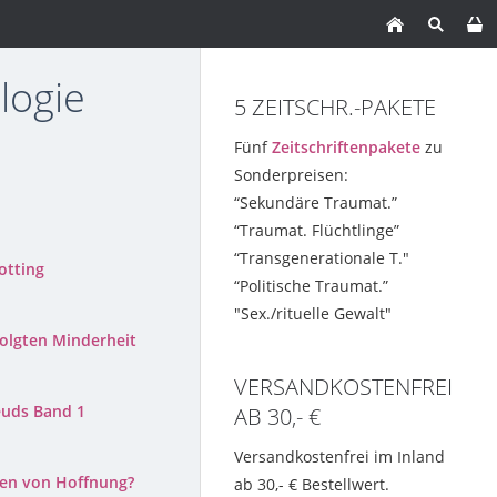
logie
5 ZEITSCHR.-PAKETE
Fünf
Zeitschriftenpakete
zu
Sonderpreisen:
“Sekundäre Traumat.”
“Traumat. Flüchtlinge”
“Transgenerationale T."
otting
“Politische Traumat.”
"Sex./rituelle Gewalt"
folgten Minderheit
VERSANDKOSTENFREI
euds Band 1
AB 30,- €
Versandkostenfrei im Inland
hen von Hoffnung?
ab 30,- € Bestellwert.