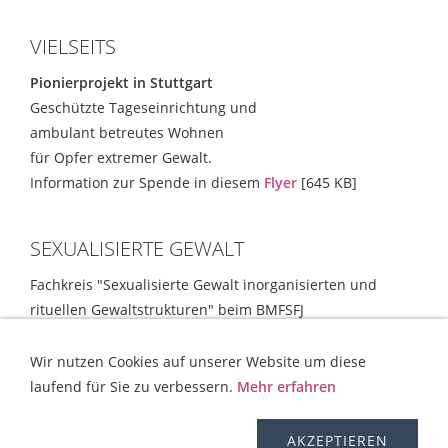
VIELSEITS
Pionierprojekt in Stuttgart
Geschützte Tageseinrichtung und
ambulant betreutes Wohnen
für Opfer extremer Gewalt.
Information zur Spende in diesem
Flyer
[645 KB]
SEXUALISIERTE GEWALT
Fachkreis "Sexualisierte Gewalt inorganisierten und
rituellen Gewaltstrukturen" beim BMFSFJ
Empfehlungen und Strategien
[354 KB]
Wir nutzen Cookies auf unserer Website um diese
laufend für Sie zu verbessern.
Mehr erfahren
KONTAKT
HILFE
IMPRESSUM
AGB
WIDERRUFSRECHT
OS-PLATTFORM
VERSAND
DISCLAIMER
AKZEPTIEREN