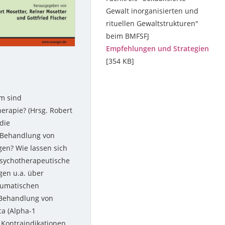
Gewalt inorganisierten und
rituellen Gewaltstrukturen"
beim BMFSFJ
Empfehlungen und Strategien
[354 KB]
m sind
rapie? (Hrsg. Robert
die
 Behandlung von
en? Wie lassen sich
psychotherapeutische
gen u.a. über
aumatischen
 Behandlung von
a (Alpha-1
d Kontraindikationen