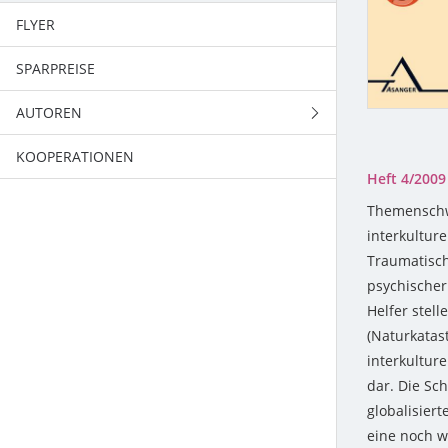
FLYER
2007
SPARPREISE
2006
AUTOREN
2005
KOOPERATIONEN
DIENSTLEISTUNGEN
2004
Heft 4/2009
VG-WORT
2003
Themenschw
interkulture
Traumatisch
psychischer
Helfer stell
(Naturkatast
interkultur
dar. Die Sch
globalisiert
eine noch w