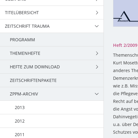
TITELÜBERSICHT
TEAM
ZEITSCHRIFT TRAUMA
PSYCHOTHERAPIE,
PSYCHOTRAUMATOLOGIE
PROGRAMM
Heft 2/2009
RATGEBER, TRAINING
THEMENHEFTE
Themenschw
KULTUR, UMWELT
Kurt Mosette
HEFTE ZUM DOWNLOAD
2022
anderes Th
LERNEN, SCHULE
Demenzerkra
ZEITSCHRIFTENPAKETE
2021
2022
wie z.B. Mi
ARBEIT, BETRIEB
die Pflegev
ZPPM-ARCHIV
2020
2021
FORSCHUNG, LEHRE
Recht auf b
2019
2020
2013
die Angst v
Dahinvegeti
2018
2019
2012
u.a. über D
Schutzes vo
2017
2018
2011