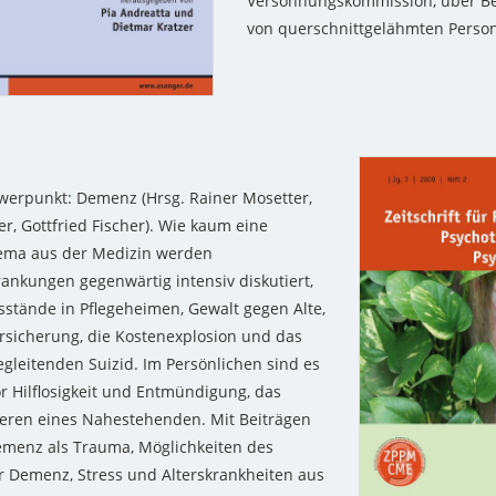
Versöhnungskommission, über B
von querschnittgelähmten Perso
erpunkt: Demenz (Hrsg. Rainer Mosetter,
r, Gottfried Fischer). Wie kaum eine
ema aus der Medizin werden
nkungen gegenwärtig intensiv diskutiert,
ssstände in Pflegeheimen, Gewalt gegen Alte,
ersicherung, die Kostenexplosion und das
egleitenden Suizid. Im Persönlichen sind es
or Hilflosigkeit und Entmündigung, das
eren eines Nahestehenden. Mit Beiträgen
emenz als Trauma, Möglichkeiten des
r Demenz, Stress und Alterskrankheiten aus