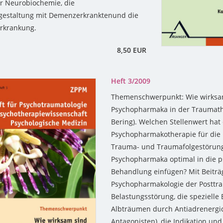
er Neurobiochemie, die
gestaltung mit Demenzerkranktenund die
rkrankung.
8,50 EUR
Heft 3/2009
Themenschwerpunkt: Wie wirksa
Psychopharmaka in der Traumathe
Bering). Welchen Stellenwert hat 
Psychopharmakotherapie für die
Trauma- und Traumafolgestörung
Psychopharmaka optimal in die 
Behandlung einfügen? Mit Beiträ
Psychopharmakologie der Posttr
Belastungsstörung, die spezielle
Albträumen durch Antiadrenergic
Antagonisten), die Indikation un