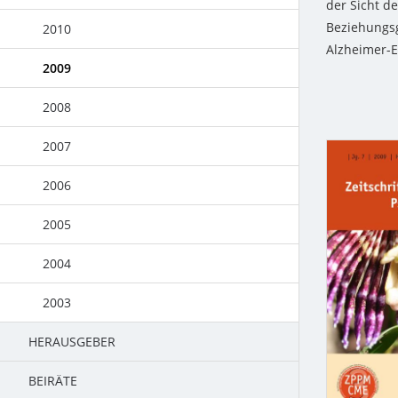
der Sicht d
Beziehungs
2016
2017
2010
Alzheimer-E
2015
2016
2009
2014
2015
2008
2014
2007
2013
2006
2012
2005
2011
2004
2010
2003
HERAUSGEBER
2009
BEIRÄTE
2008