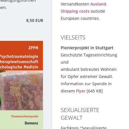
ewältigungsformen
Versandkosten
Ausland.
nen.
Shipping costs
outside
European countries.
8,50 EUR
VIELSEITS
Pionierprojekt in Stuttgart
Geschützte Tageseinrichtung
und
ambulant betreutes Wohnen
für Opfer extremer Gewalt.
Information zur Spende in
diesem
Flyer
[645 KB]
SEXUALISIERTE
GEWALT
Fachkreis "Sexualisierte