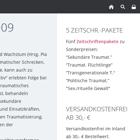
009
5 ZEITSCHR.-PAKETE
Fünf
Zeitschriftenpakete
zu
Sonderpreisen:
 Wachstum (Hrsg. Pia
“Sekundäre Traumat.”
umatischer Schrecken,
“Traumat. Flüchtlinge”
re, kann auch zu
“Transgenerationale T."
tiv" erlebten Folge bei
“Politische Traumat.”
traumatisches
"Sex./rituelle Gewalt"
st, behandeln
 sekundäre
VERSANDKOSTENFREI
und Einsatzkräften,
AB 30,- €
len Traumatisierung,
en der
Versandkostenfrei im Inland
ab 30,- € Bestellwert.