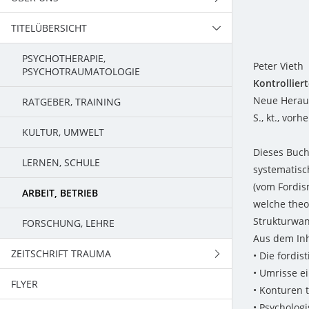
TITELÜBERSICHT
TEAM
PSYCHOTHERAPIE,
Peter Vieth
PSYCHOTRAUMATOLOGIE
Kontrollier
Neue Heraus
RATGEBER, TRAINING
S., kt., vorhe
KULTUR, UMWELT
Dieses Buch
LERNEN, SCHULE
systematisc
(vom Fordis
ARBEIT, BETRIEB
welche theo
Strukturwan
FORSCHUNG, LEHRE
Aus dem Inh
ZEITSCHRIFT TRAUMA
• Die fordis
• Umrisse e
FLYER
PROGRAMM
• Konturen t
• Psycholog