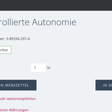
rollierte Autonomie
r: 3-89334-297-4
ferbar
St
EN MERKZETTEL
IN 
dukt weiterempfehlen
nderen Währungen