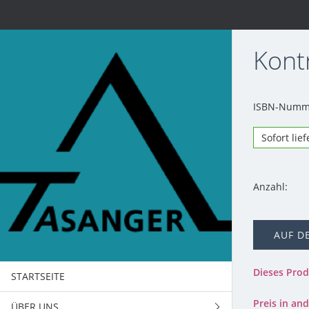
Kont
ISBN-Numme
Sofort lie
Anzahl:
AUF D
Dieses Pro
STARTSEITE
Preis in a
ÜBER UNS