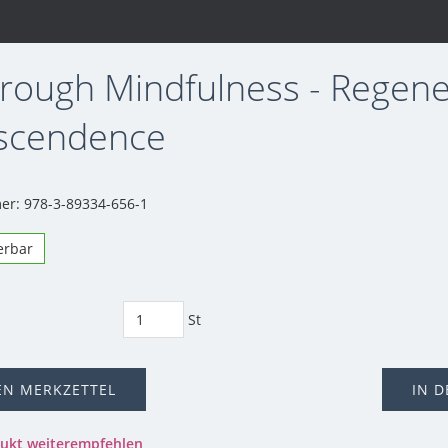
through Mindfulness - Regene
scendence
r: 978-3-89334-656-1
ferbar
St
EN MERKZETTEL
IN 
dukt weiterempfehlen