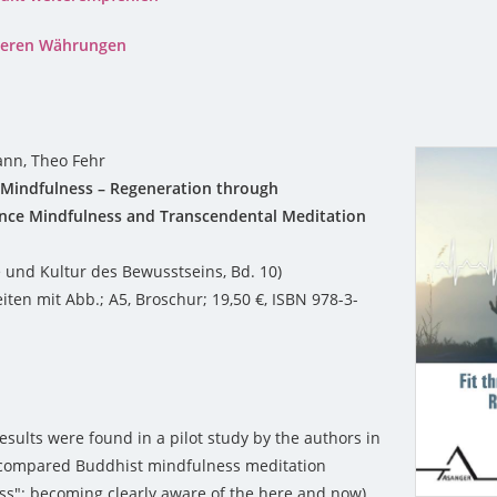
nderen Währungen
nn, Theo Fehr
 Mindfulness – Regeneration through
nce Mindfulness and Transcendental Meditation
e und Kultur des Bewusstseins, Bd. 10)
iten mit Abb.; A5, Broschur; 19,50 €, ISBN 978-3-
1
esults were found in a pilot study by the authors in
compared Buddhist mindfulness meditation
ss": becoming clearly aware of the here and now)