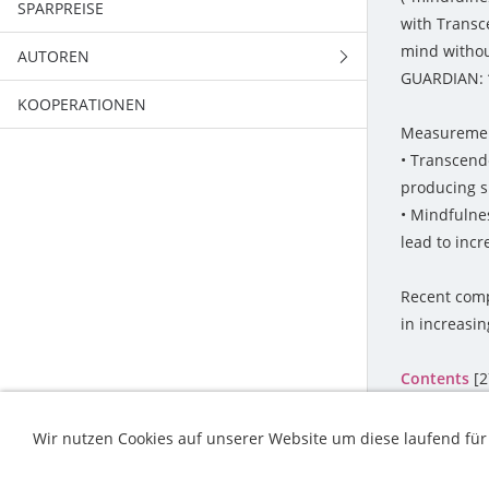
SPARPREISE
THEMENHEFTE
with Transc
mind withou
AUTOREN
HEFTE ZUM DOWNLOAD
2022
GUARDIAN: “
KOOPERATIONEN
ZEITSCHRIFTENPAKETE
DIENSTLEISTUNGEN
2021
2022
Measurement
ZPPM-ARCHIV
VG-WORT
2020
2021
• Transcende
producing s
HERAUSGEBER
2019
2020
2013
• Mindfulne
lead to incr
BEIRÄTE
2018
2019
2012
2017
2018
2011
Recent comp
in increasi
2016
2017
2010
Contents
[2
2015
2016
2009
Wir nutzen Cookies auf unserer Website um diese laufend für
2014
2015
2008
KONTAKT
HILFE
IMPRESSUM
2014
2007