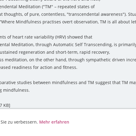
endental Meditation ("TM" – repeated states of
t thoughts, of pure, contentless, "transcendental awareness"). Stu
Where Mindfulness practises overt observation, TM is all about let
s of heart rate variability (HRV) showed that
ntal Meditation, through Automatic Self Transcending, is primarily
ustained regeneration and short-term, rapid recovery,
ss meditation, on the other hand, through sympathetic driven incre
eased readiness for action and fitness.
arative studies between mindfulness and TM suggest that TM may 
ng mindfulness.
7 KB]
 Sie zu verbessern.
Mehr erfahren
AGB
WIDERRUFSRECHT
OS-PLATTFORM
VERSAND
DISCL