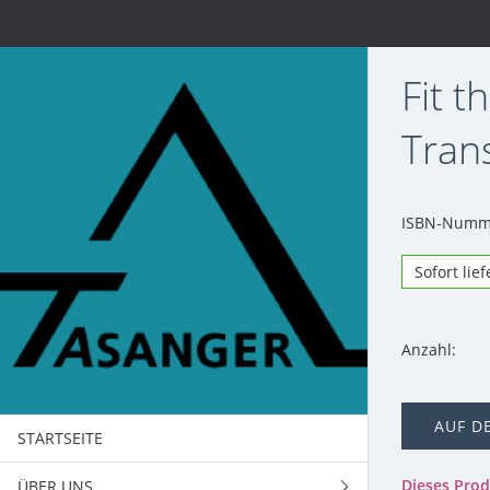
Fit 
Tran
ISBN-Numme
Sofort lie
Anzahl:
AUF D
STARTSEITE
Dieses Pro
ÜBER UNS