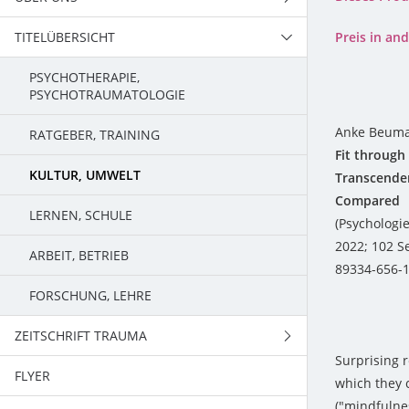
TITELÜBERSICHT
TEAM
Preis in a
PSYCHOTHERAPIE,
PSYCHOTRAUMATOLOGIE
Anke Beuma
RATGEBER, TRAINING
Fit through
KULTUR, UMWELT
Transcende
Compared
LERNEN, SCHULE
(Psychologi
2022; 102 Se
ARBEIT, BETRIEB
89334-656-
FORSCHUNG, LEHRE
ZEITSCHRIFT TRAUMA
Surprising r
FLYER
PROGRAMM
which they 
("mindfulne