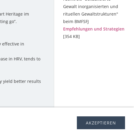
Gewalt inorganisierten und
art Heritage im
rituellen Gewaltstrukturen"
ting go”.
beim BMFSFJ
Empfehlungen und Strategien
[354 KB]
 effective in
ase in HRV, tends to
yield better results
AKZEPTIEREN
AIMER
DATENSCHUTZERKLÄRUNG