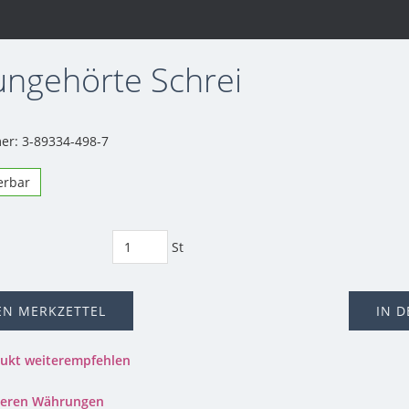
ungehörte Schrei
r: 3-89334-498-7
ferbar
St
EN MERKZETTEL
IN 
dukt weiterempfehlen
nderen Währungen