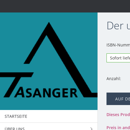
Der 
ISBN-Numme
Sofort lie
Anzahl:
AUF D
Dieses Pro
STARTSEITE
Preis in a
ÜBER UNS