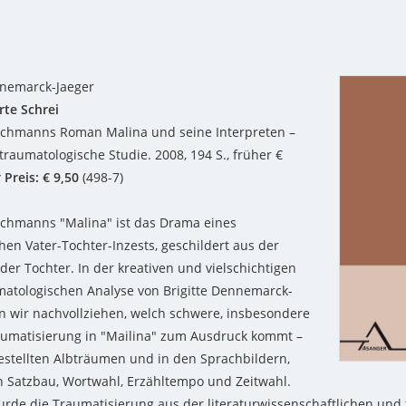
nnemarck-Jaeger
te Schrei
achmanns Roman Malina und seine Interpreten –
traumatologische Studie. 2008, 194 S., früher €
 Preis: € 9,50
(498-7)
achmanns
"Malina"
ist das Drama eines
hen Vater-Tochter-Inzests, geschildert aus der
der Tochter. In der kreativen und vielschichtigen
atologischen Analyse von Brigitte Dennemarck-
n wir nachvollziehen, welch schwere, insbesondere
aumatisierung in "Mailina" zum Ausdruck kommt –
estellten Albträumen und in den Sprachbildern,
n Satzbau, Wortwahl, Erzähltempo und Zeitwahl.
urde die Traumatisierung aus der literaturwissenschaftlichen und