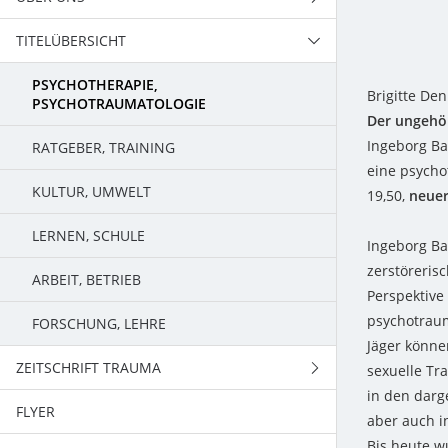
TITELÜBERSICHT
TEAM
PSYCHOTHERAPIE,
Brigitte De
PSYCHOTRAUMATOLOGIE
Der ungehör
Ingeborg B
RATGEBER, TRAINING
eine psycho
KULTUR, UMWELT
19,50,
neuer
LERNEN, SCHULE
Ingeborg B
zerstörerisc
ARBEIT, BETRIEB
Perspektive 
psychotraum
FORSCHUNG, LEHRE
Jäger könne
ZEITSCHRIFT TRAUMA
sexuelle Tr
in den darg
FLYER
PROGRAMM
aber auch i
Bis heute w