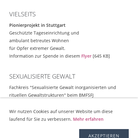
VIELSEITS
Pionierprojekt in Stuttgart
Geschützte Tageseinrichtung und
ambulant betreutes Wohnen
für Opfer extremer Gewalt.
Information zur Spende in diesem
Flyer
[645 KB]
SEXUALISIERTE GEWALT
Fachkreis "Sexualisierte Gewalt inorganisierten und
rituellen Gewaltstrukturen" beim BMFSFJ
Empfehlungen und Strategien
[354 KB]
Wir nutzen Cookies auf unserer Website um diese
laufend für Sie zu verbessern.
Mehr erfahren
KONTAKT
HILFE
IMPRESSUM
AGB
WIDERRUFSRECHT
OS-PLATTFORM
VERSAND
DISCLAIMER
AKZEPTIEREN