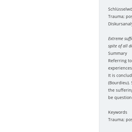
Schlüsselwö
Trauma; pos
Diskursanal
Extreme suffe
spite of all d
Summary
Referring t
experiences 
It is conclu
(Bourdieu). 
the sufferi
be question
Keywords
Trauma; pos