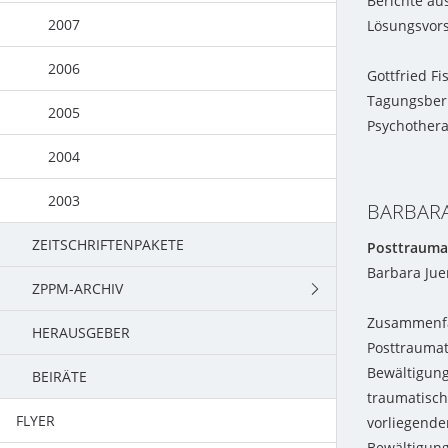
Berichte aus
2007
Lösungsvorsc
2006
Gottfried Fi
Tagungsberi
2005
Psychothera
2004
2003
BARBARA
ZEITSCHRIFTENPAKETE
Posttrauma
Barbara Jue
ZPPM-ARCHIV
Zusammenf
HERAUSGEBER
2013
Posttraumat
Bewältigung
BEIRÄTE
2012
traumatisch
FLYER
2011
vorliegenden
Bewältigung