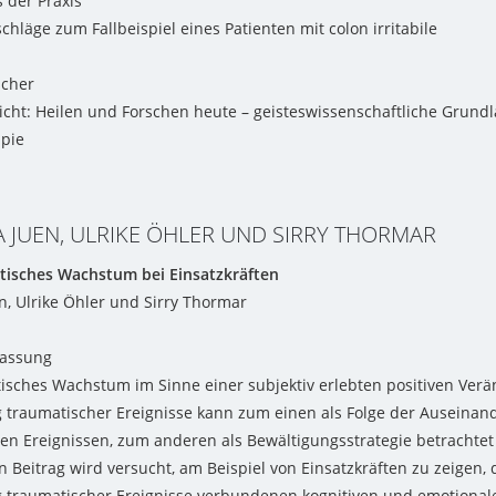
 der Praxis
hläge zum Fallbeispiel eines Patienten mit colon irritabile
scher
cht: Heilen und Forschen heute – geisteswissenschaftliche Grund
pie
 JUEN, ULRIKE ÖHLER UND SIRRY THORMAR
tisches Wachstum bei Einsatzkräften
n, Ulrike Öhler und Sirry Thormar
assung
isches Wachstum im Sinne einer subjektiv erlebten positiven Ver
 traumatischer Ereignisse kann zum einen als Folge der Auseinan
en Ereignissen, zum anderen als Bewältigungsstrategie betrachte
 Beitrag wird versucht, am Beispiel von Einsatzkräften zu zeigen, 
 traumatischer Ereignisse verbundenen kognitiven und emotional