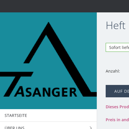
Heft
Sofort lie
Anzahl:
AUF D
Dieses Pro
STARTSEITE
Preis in a
ÜBER UNS