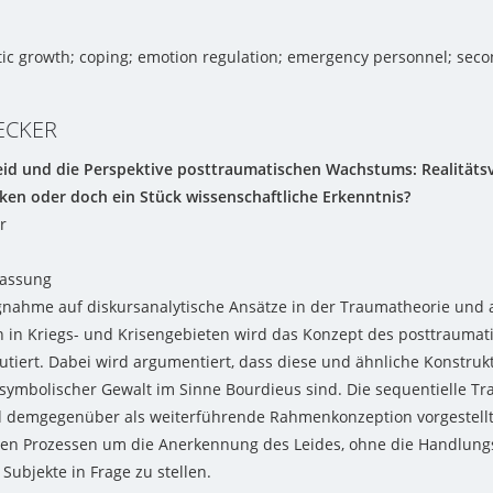
ic growth; coping; emotion regulation; emergency personnel; sec
ECKER
id und die Perspektive posttraumatischen Wachstums: Realitäts
n oder doch ein Stück wissenschaftliche Erkenntnis?
r
assung
nahme auf diskursanalytische Ansätze in der Traumatheorie und 
 in Kriegs- und Krisengebieten wird das Konzept des posttrauma
kutiert. Dabei wird argumentiert, dass diese und ähnliche Konstruk
 symbolischer Gewalt im Sinne Bourdieus sind. Die sequentielle T
d demgegenüber als weiterführende Rahmenkonzeption vorgestellt.
en Prozessen um die Anerkennung des Leides, ohne die Handlungs
Subjekte in Frage zu stellen.