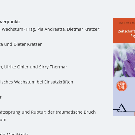
werpunkt:
Wachstum (Hrsg. Pia Andreatta, Dietmar Kratzer)
ta und Dieter Kratzer
n, Ulrike Öhler und Sirry Thormar
isches Wachstum bei Einsatzkräften
r
tätssprung und Ruptur: der traumatische Bruch
tum
do-Madikizela