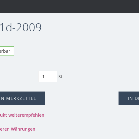
 1d-2009
ferbar
St
EN MERKZETTEL
IN 
dukt weiterempfehlen
nderen Währungen