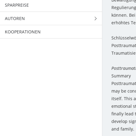
SPARPREISE
2010
Regulierung
können. Bei
AUTOREN
2009
erhöhtes Te
KOOPERATIONEN
DIENSTLEISTUNGEN
2008
Schlüsselwö
VG-WORT
2007
Posttraumat
Traumatisi
2006
Posttraumati
2005
Summary
Posttraumat
2004
may be conc
2003
itself. This
emotional s
finally lea
develop sign
and family.