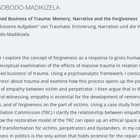
GOBODO-MADIKIZELA
hed Business of Trauma: Memory, Narrative and the Forgiveness
ossene Aufgaben" von Traumata: Erinnerung, Narration und die 
do-Madikizela
r I explore the concept of forgiveness as a response to gross human 
nceptual examination of the effects of massive trauma in relation t
hed business’ of trauma. Using a psychoanalytic framework, I consi
tness’ about trauma and examine how this process opens up the poss
 of empathy between victim and perpetrator. I then argue that in t
nd witnessing, empathy is essential for the development of remorse
, and of forgiveness on the part of victims. Using a case study fro
liation Commission (TRC) I clarify the relationship between empath
w the restorative model of the TRC can open up an ethical space 
of transformation for victims, perpetrators and bystanders. In my c
ness in politics is the only action that holds promise for the repair