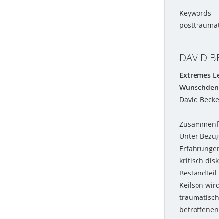
Keywords
posttraumat
DAVID B
Extremes Le
Wunschdenke
David Becke
Zusammenf
Unter Bezug
Erfahrungen
kritisch dis
Bestandteil
Keilson wir
traumatisch
betroffenen 