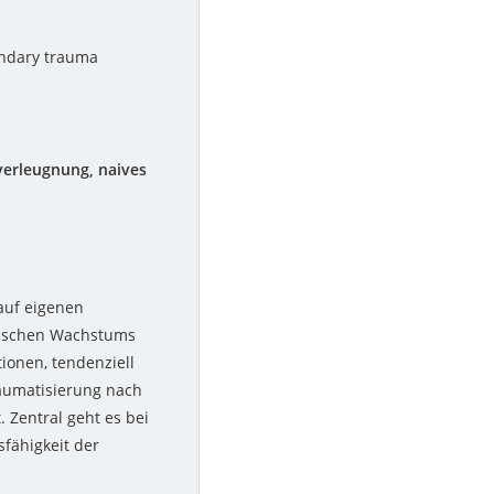
ondary trauma
verleugnung, naives
auf eigenen
tischen Wachstums
tionen, tendenziell
raumatisierung nach
 Zentral geht es bei
fähigkeit der