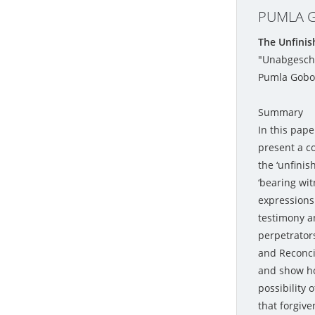
PUMLA 
The Unfinis
"Unabgeschl
Pumla Gobo
Summary
In this pape
present a co
the ‘unfinis
‘bearing wi
expressions
testimony a
perpetrators
and Reconci
and show ho
possibility 
that forgive