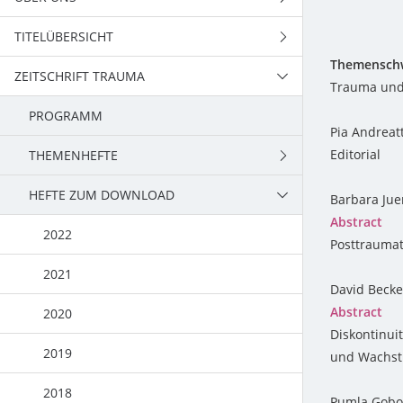
TITELÜBERSICHT
TEAM
Themensch
ZEITSCHRIFT TRAUMA
PSYCHOTHERAPIE,
Trauma und 
PSYCHOTRAUMATOLOGIE
PROGRAMM
Pia Andreat
RATGEBER, TRAINING
Editorial
THEMENHEFTE
KULTUR, UMWELT
HEFTE ZUM DOWNLOAD
2022
Barbara Jue
LERNEN, SCHULE
Abstract
2021
2022
Posttraumat
ARBEIT, BETRIEB
2020
2021
David Becke
FORSCHUNG, LEHRE
Abstract
2019
2020
Diskontinui
2018
2019
und Wachs
2017
2018
Pumla Gobo