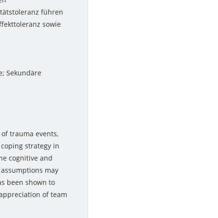
tätstoleranz führen
fekttoleranz sowie
e; Sekundäre
 of trauma events,
coping strategy in
the cognitive and
ic assumptions may
has been shown to
 appreciation of team