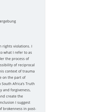
Vergebung
rights violations. I
o what I refer to as
der the process of
ibility of reciprocal
his context of trauma
 on the part of
m South Africa’s Truth
y and forgiveness,
and create the
onclusion I suggest
 of brokenness in post-