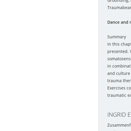
Grounding, 
Traumabearb
Dance and 
Summary
In this cha
presented. V
somatosenso
in combinat
and culture
trauma ther
Exercises co
traumatic ex
INGRID 
Zusammenf