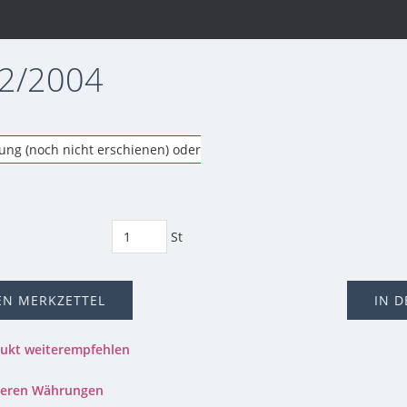
 2/2004
lung (noch nicht erschienen) oder
St
EN MERKZETTEL
IN 
dukt weiterempfehlen
nderen Währungen