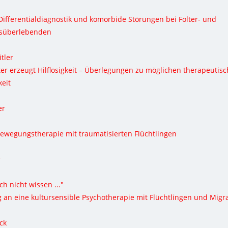
 Differentialdiagnostik und komorbide Störungen bei Folter- und
gsüberlebenden
tler
ter erzeugt Hilflosigkeit – Überlegungen zu möglichen therapeuti
keit
er
ewegungstherapie mit traumatisierten Flüchtlingen
r
ch nicht wissen ..."
an eine kultursensible Psychotherapie mit Flüchtlingen und Migr
ck