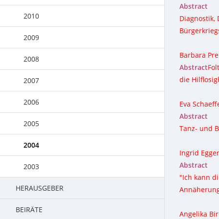
Abstract
2016
2017
2010
Diagnostik,
Bürgerkrie
2015
2016
2009
Barbara Prei
2014
2015
2008
Abstract
Fol
die Hilflosig
2014
2007
2013
2006
Eva Schaeff
Abstract
2012
2005
Tanz- und B
2011
2004
Ingrid Egge
Abstract
2010
2003
"Ich kann di
HERAUSGEBER
2009
Annäherung 
BEIRÄTE
2008
Angelika Bir